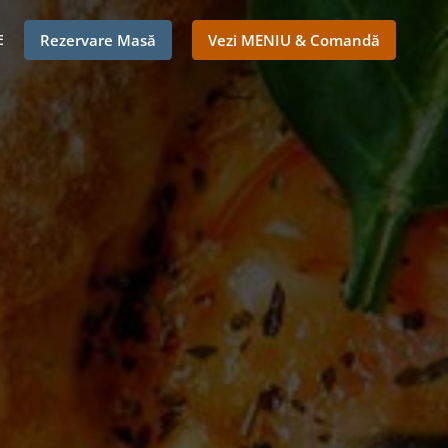
E
Rezervare Masă
Vezi MENIU & Comandă