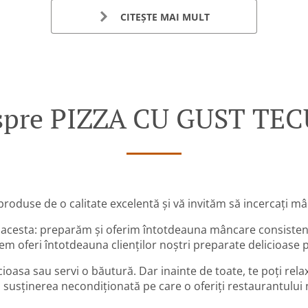
CITEȘTE MAI MULT
spre PIZZA CU GUST TEC
roduse de o calitate excelentă și vă invităm să incercați mâ
e acesta: preparăm și oferim întotdeauna mâncare consistent
em oferi întotdeauna clienților noștri preparate delicioase
ioasa sau servi o băutură. Dar inainte de toate, te poți re
 susținerea necondiționată pe care o oferiți restaurantului 