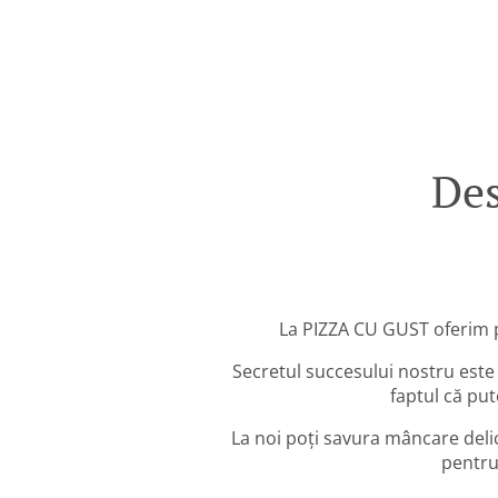
De
La PIZZA CU GUST oferim p
Secretul succesului nostru est
faptul că put
La noi poți savura mâncare delic
pentru