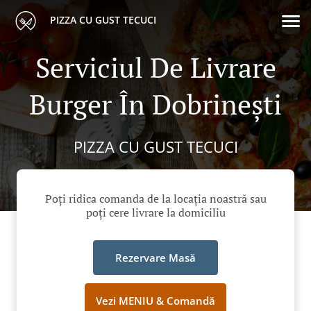
PIZZA CU GUST TECUCI
Serviciul De Livrare
Burger În Dobrineşti
PIZZA CU GUST TECUCI
Poți ridica comanda de la locația noastră sau
poți cere livrare la domiciliu
Rezervare Masă
Vezi MENIU & Comandă